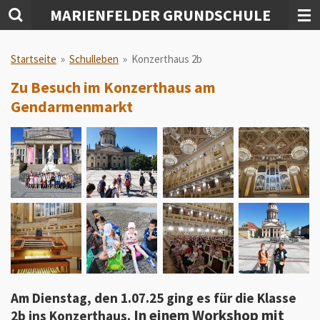
MARIENFELDER GRUNDSCHULE
Zum
Hauptinhalt
springen
Startseite
»
Schulleben
»
Konzerthaus 2b
Zu Besuch im Konzerthaus am
Gendarmenmarkt
Am Dienstag, den 1.07.25 ging es für die Klasse
In einem Workshop mit
2b ins Konzerthaus.