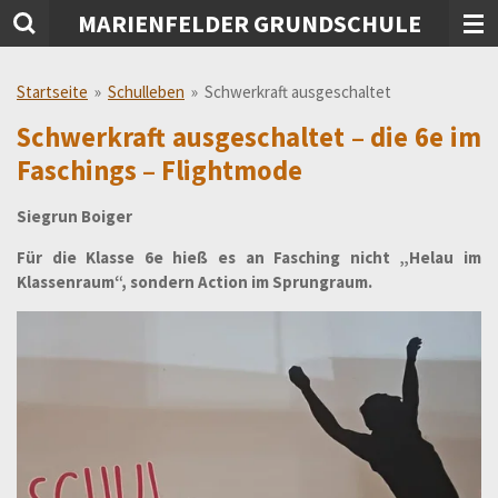
MARIENFELDER GRUNDSCHULE
Zum
Hauptinhalt
springen
Startseite
»
Schulleben
»
Schwerkraft ausgeschaltet
Schwerkraft ausgeschaltet – die 6e im
Faschings – Flightmode
Siegrun Boiger
Für die Klasse 6e hieß es an Fasching nicht „Helau im
Klassenraum“, sondern Action im Sprungraum.